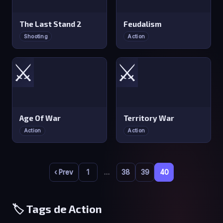
The Last Stand 2
Feudalism
Shooting
Action
⚔️
⚔️
Age Of War
Territory War
Action
Action
‹ Prev
1
…
38
39
40
🏷️ Tags de Action