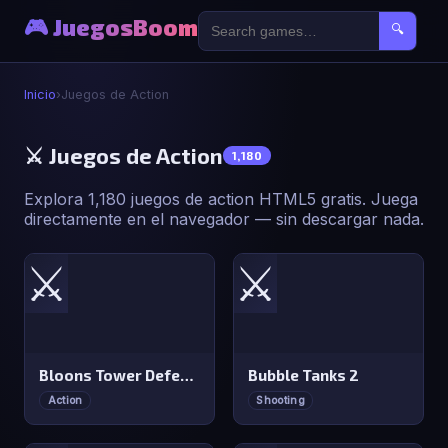
🎮 JuegosBoom
🔍
Inicio
›
Juegos de Action
⚔️ Juegos de Action
1,180
Explora 1,180 juegos de action HTML5 gratis. Juega
directamente en el navegador — sin descargar nada.
⚔️
⚔️
Bloons Tower Defense 3
Bubble Tanks 2
Action
Shooting