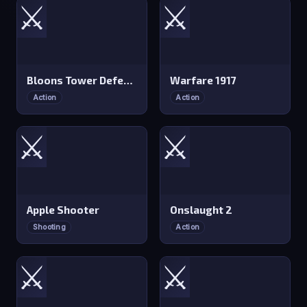
⚔️
⚔️
Bloons Tower Defense 2
Warfare 1917
Action
Action
⚔️
⚔️
Apple Shooter
Onslaught 2
Shooting
Action
⚔️
⚔️