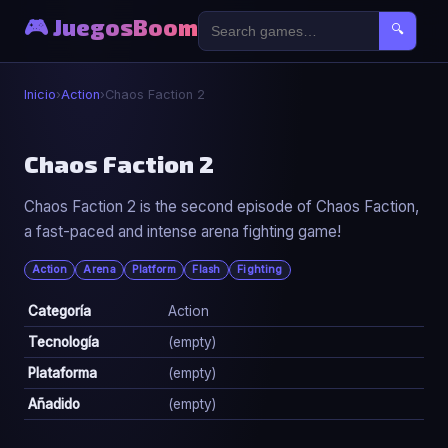
🎮 JuegosBoom
🔍
Inicio
›
Action
›
Chaos Faction 2
⚔️
Chaos Faction 2
Chaos Faction 2 is the second episode of Chaos Faction,
Chaos Faction 2
a fast-paced and intense arena fighting game!
▶ Jugar Ahora
Action
Arena
Platform
Flash
Fighting
Categoría
Action
Tecnología
(empty)
Plataforma
(empty)
Añadido
(empty)