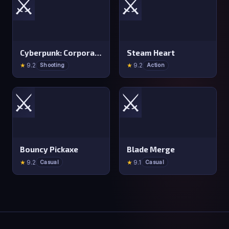
⚔️
⚔️
Cyberpunk: Corporation
Steam Heart
★
9.2
★
9.2
Shooting
Action
⚔️
⚔️
Bouncy Pickaxe
Blade Merge
★
9.2
★
9.1
Casual
Casual