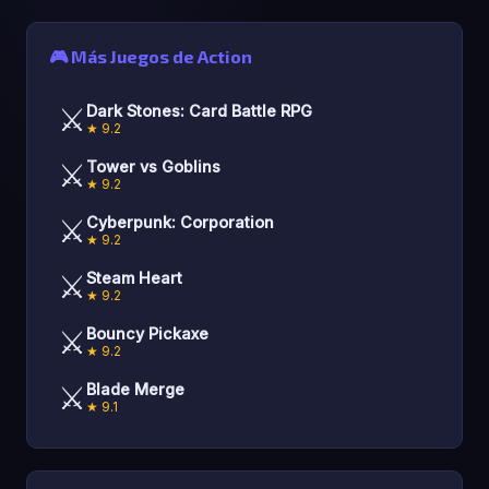
🎮 Más Juegos de Action
⚔️
Dark Stones: Card Battle RPG
★ 9.2
⚔️
Tower vs Goblins
★ 9.2
⚔️
Cyberpunk: Corporation
★ 9.2
⚔️
Steam Heart
★ 9.2
⚔️
Bouncy Pickaxe
★ 9.2
⚔️
Blade Merge
★ 9.1