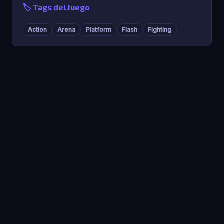
🏷️ Tags del Juego
Action
Arena
Platform
Flash
Fighting