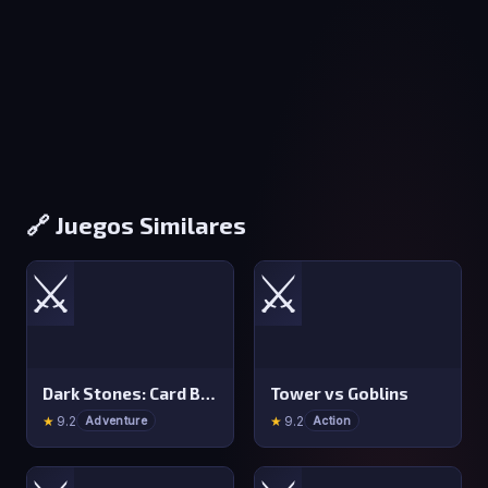
🔗 Juegos Similares
⚔️
⚔️
Dark Stones: Card Battle RPG
Tower vs Goblins
★
9.2
★
9.2
Adventure
Action