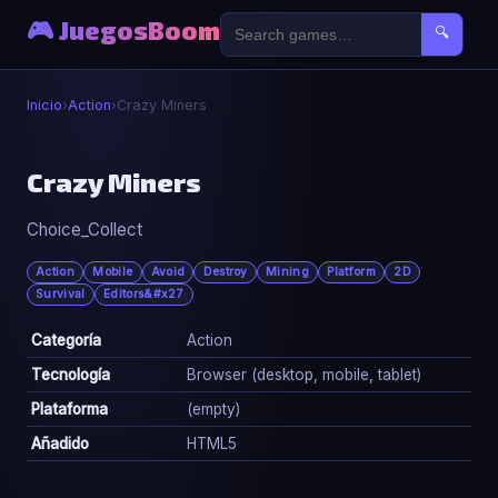
🎮 JuegosBoom
🔍
Inicio
›
Action
›
Crazy Miners
⚔️
Crazy Miners
Choice_Collect
Crazy Miners
▶ Jugar Ahora
Action
Mobile
Avoid
Destroy
Mining
Platform
2D
Survival
Editors&#x27
Categoría
Action
Tecnología
Browser (desktop, mobile, tablet)
Plataforma
(empty)
Añadido
HTML5