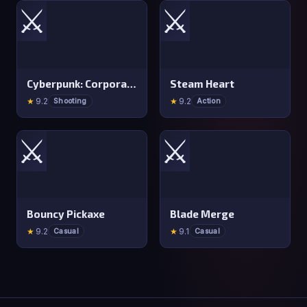
⚔️
⚔️
Cyberpunk: Corporation
Steam Heart
★
9.2
★
9.2
Shooting
Action
⚔️
⚔️
Bouncy Pickaxe
Blade Merge
★
9.2
★
9.1
Casual
Casual