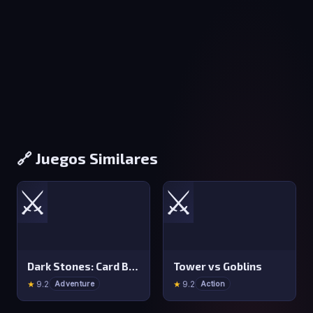
🔗 Juegos Similares
⚔️
⚔️
Dark Stones: Card Battle RPG
Tower vs Goblins
★
9.2
★
9.2
Adventure
Action