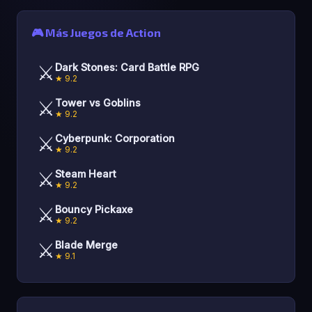
🎮 Más Juegos de Action
⚔️
Dark Stones: Card Battle RPG
★ 9.2
⚔️
Tower vs Goblins
★ 9.2
⚔️
Cyberpunk: Corporation
★ 9.2
⚔️
Steam Heart
★ 9.2
⚔️
Bouncy Pickaxe
★ 9.2
⚔️
Blade Merge
★ 9.1