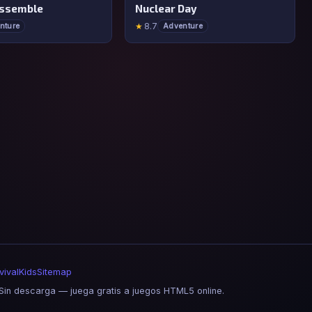
Assemble
Nuclear Day
★
8.7
nture
Adventure
vival
Kids
Sitemap
in descarga — juega gratis a juegos HTML5 online.