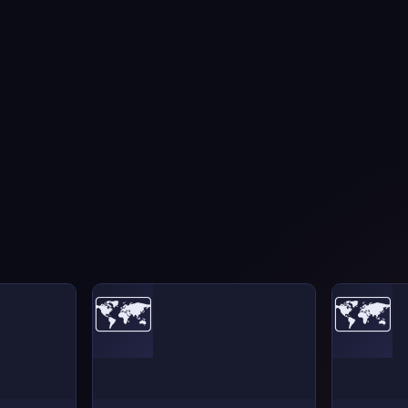
🗺️
🗺️