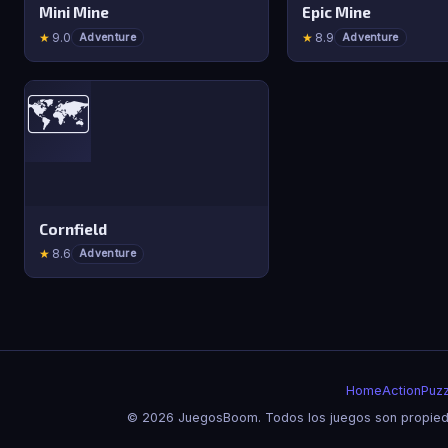
Mini Mine
Epic Mine
★
9.0
★
8.9
Adventure
Adventure
🗺️
Cornfield
★
8.6
Adventure
Home
Action
Puzz
© 2026 JuegosBoom. Todos los juegos son propieda