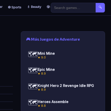
er
💄 Beauty
🧟 Survival
🐣 Kids
⚽ Sports
🔍
🎮 Más Juegos de Adventure
🗺️
Mini Mine
★ 9.0
🗺️
Epic Mine
★ 8.9
🗺️
Knight Hero 2 Revenge Idle RPG
★ 8.9
🗺️
Heroes Assemble
★ 8.8