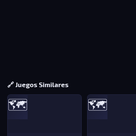
🔗 Juegos Similares
🗺️
🗺️