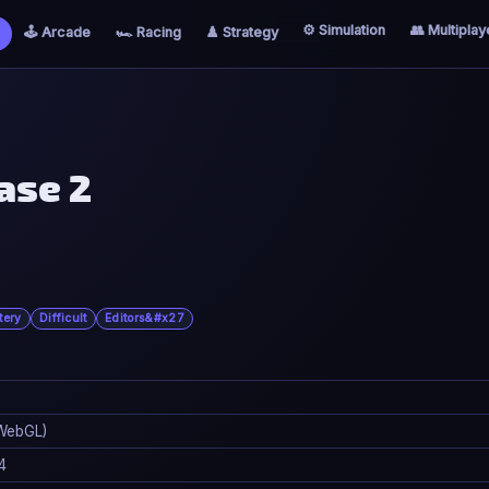
⚙️ Simulation
👥 Multiplay
🕹️ Arcade
🏎️ Racing
♟️ Strategy
ase 2
tery
Difficult
Editors&#x27
WebGL)
4