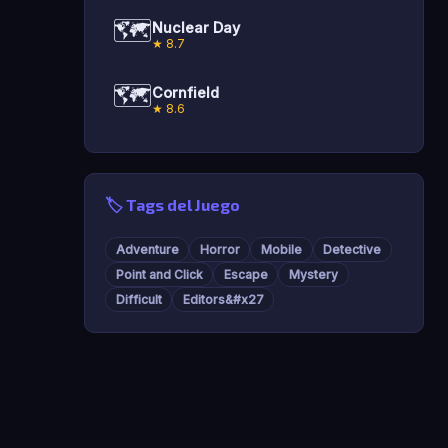
🗺️
Nuclear Day
★ 8.7
🗺️
Cornfield
★ 8.6
🏷️ Tags del Juego
Adventure
Horror
Mobile
Detective
Point and Click
Escape
Mystery
Difficult
Editors&#x27