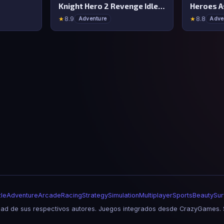
Knight Hero 2 Revenge Idle RPG
Heroes 
★
8.9
★
8.8
Adventure
Adve
le
Adventure
Arcade
Racing
Strategy
Simulation
Multiplayer
Sports
Beauty
Sur
d de sus respectivos autores. Juegos integrados desde CrazyGames. S