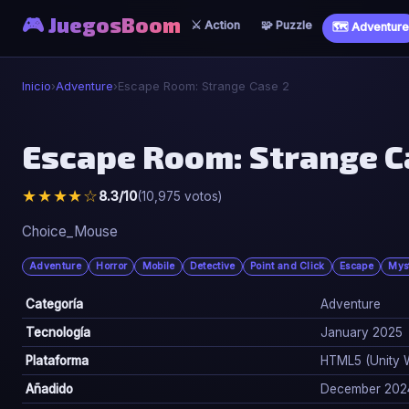
🎮 JuegosBoom
⚔️ Action
🧩 Puzzle
🗺️ Adventure
Inicio
›
Adventure
›
Escape Room: Strange Case 2
🗺️
Escape Room: Strange C
Escape Room: Strange Case 2
★★★★☆
8.3/10
(10,975 votos)
▶ Jugar Ahora
Choice_Mouse
Adventure
Horror
Mobile
Detective
Point and Click
Escape
Mys
Categoría
Adventure
Tecnología
January 2025
Plataforma
HTML5 (Unity 
Añadido
December 202