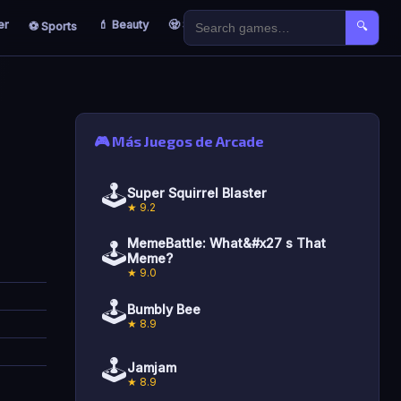
er
💄 Beauty
🧟 Survival
🐣 Kids
⚽ Sports
🔍
🎮 Más Juegos de Arcade
🕹️
Super Squirrel Blaster
★ 9.2
MemeBattle: What&#x27 s That
🕹️
Meme?
★ 9.0
🕹️
Bumbly Bee
★ 8.9
🕹️
Jamjam
★ 8.9