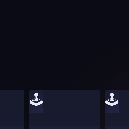
🕹️
🕹️