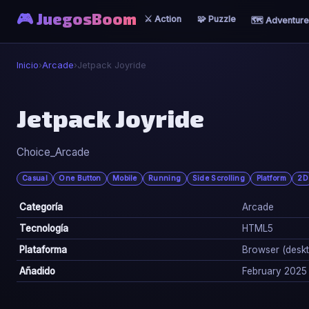
🎮 JuegosBoom
⚔️ Action
🧩 Puzzle
🗺️ Adventure
Inicio
›
Arcade
›
Jetpack Joyride
🕹️
Jetpack Joyride
Jetpack Joyride
Choice_Arcade
▶ Jugar Ahora
Casual
One Button
Mobile
Running
Side Scrolling
Platform
2D
Categoría
Arcade
Tecnología
HTML5
Plataforma
Browser (deskto
Añadido
February 2025