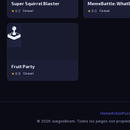
Super Squirrel Blaster
★
9.2
★
9.0
Casual
Casual
🕹️
Fruit Party
★
8.8
Casual
Home
Action
Puzz
© 2026 JuegosBoom. Todos los juegos son propieda