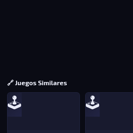
🔗 Juegos Similares
🕹️
🕹️