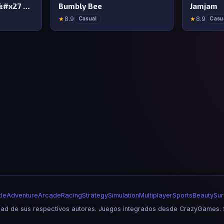
MemeBattle: What&#x27 s That Meme?
Bumbly Bee
Jamjam
★
8.9
★
8.9
Casual
Casu
le
Adventure
Arcade
Racing
Strategy
Simulation
Multiplayer
Sports
Beauty
Sur
d de sus respectivos autores. Juegos integrados desde CrazyGames. S