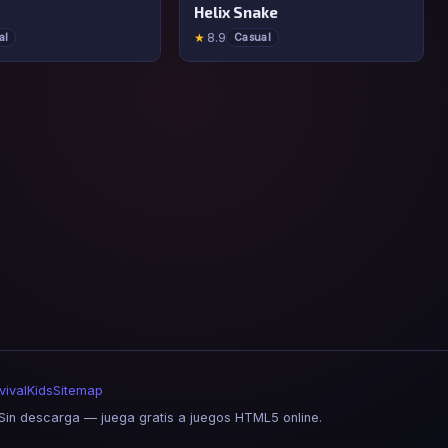
Helix Snake
★
8.9
al
Casual
vival
Kids
Sitemap
in descarga — juega gratis a juegos HTML5 online.