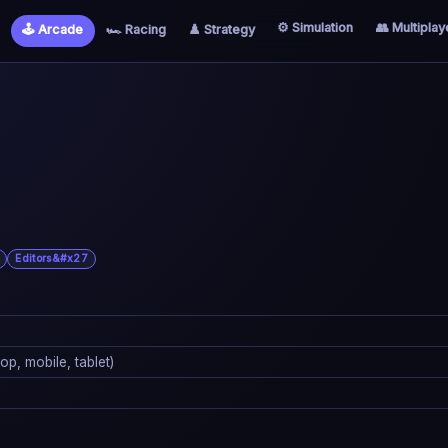
⚙️ Simulation
👥 Multiplay
🕹️ Arcade
🏎️ Racing
♟️ Strategy
Editors&#x27
p, mobile, tablet)