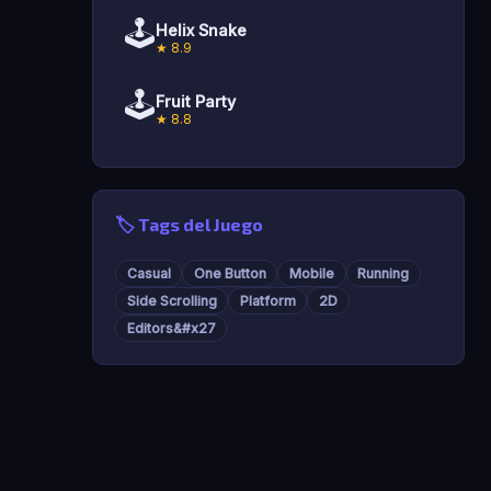
🕹️
Helix Snake
★ 8.9
🕹️
Fruit Party
★ 8.8
🏷️ Tags del Juego
Casual
One Button
Mobile
Running
Side Scrolling
Platform
2D
Editors&#x27