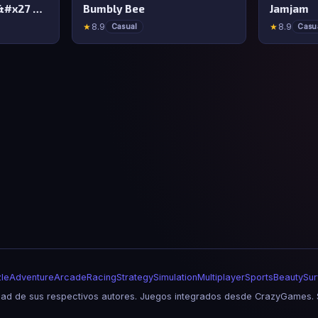
MemeBattle: What&#x27 s That Meme?
Bumbly Bee
Jamjam
★
8.9
★
8.9
Casual
Casu
le
Adventure
Arcade
Racing
Strategy
Simulation
Multiplayer
Sports
Beauty
Sur
d de sus respectivos autores. Juegos integrados desde CrazyGames. S