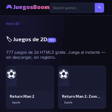
🎮 JuegosBoom
🔍
Inicio
›
2D
🏷️ Juegos de 2D
777
777 juegos de 2d HTML5 gratis. Juega al instante —
sin descargar, sin registro.
⚽
⚽
Return Man 2
Return Man 2: Zombies
Sports
Sports