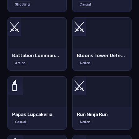
Shooting
Casual
⚔️
⚔️
Battalion Commander 2
Bloons Tower Defense 4 Expansion
Action
Action
💄
⚔️
Papas Cupcakeria
Run Ninja Run
Casual
Action