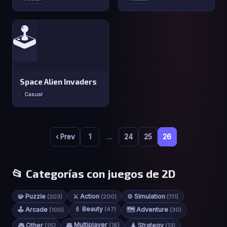
🕹️
Space Alien Invaders
Casual
‹ Prev
1
…
24
25
26
📂 Categorías con juegos de 2D
🧩 Puzzle
⚔️ Action
⚙️ Simulation
(203)
(200)
(111)
💄 Beauty
🕹️ Arcade
(47)
🗺️ Adventure
(100)
(30)
👥 Multiplayer
🎮 Other
(16)
♟️ Strategy
(25)
(13)