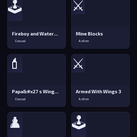
⚔️
🕹️
Fireboy and Watergirl 4: Crystal Temple
Mine Blocks
Casual
Action
💄
⚔️
Papa&#x27 s Wingeria
Armed With Wings 3
Casual
Action
♟️
🕹️