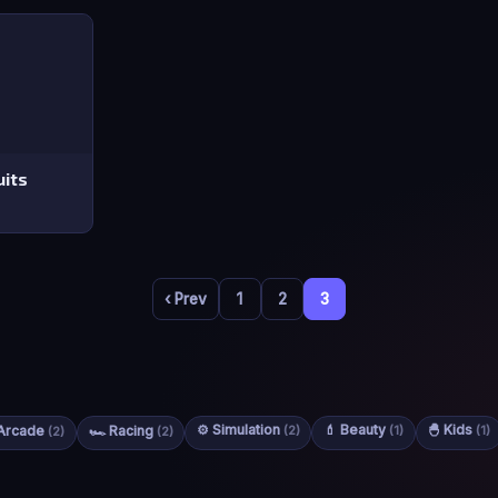
uits
‹ Prev
1
2
3
⚙️ Simulation
💄 Beauty
🐣 Kids
 Arcade
🏎️ Racing
(2)
(1)
(1)
(2)
(2)