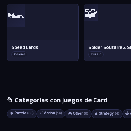
🧩
🏎️
Speed Cards
Spider Solitaire 2 S
Casual
Puzzle
📂 Categorías con juegos de Card
🧩 Puzzle
⚔️ Action
(35)
(14)
🎮 Other
♟️ Strategy
🕹️
(6)
(4)