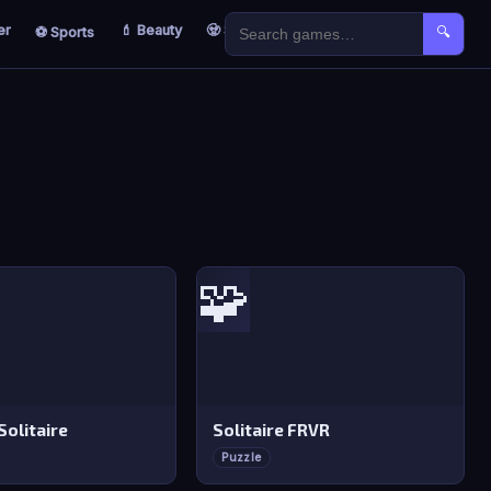
er
💄 Beauty
🧟 Survival
🐣 Kids
⚽ Sports
🔍
🧩
Solitaire
Solitaire FRVR
Puzzle