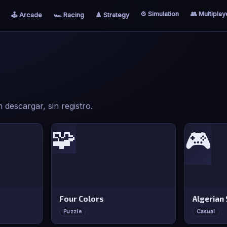
⚙️ Simulation
👥 Multiplay
🕹️ Arcade
🏎️ Racing
♟️ Strategy
 descargar, sin registro.
🧩
🎮
Four Colors
Algerian 
Puzzle
Casual