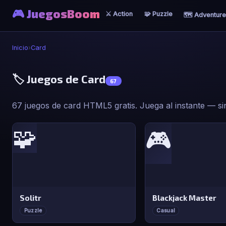
🎮 JuegosBoom
⚔️ Action
🧩 Puzzle
🗺️ Adventure
Inicio
›
Card
🏷️ Juegos de Card
67
67 juegos de card HTML5 gratis. Juega al instante — sin
🧩
🎮
Solitr
Blackjack Master
Puzzle
Casual