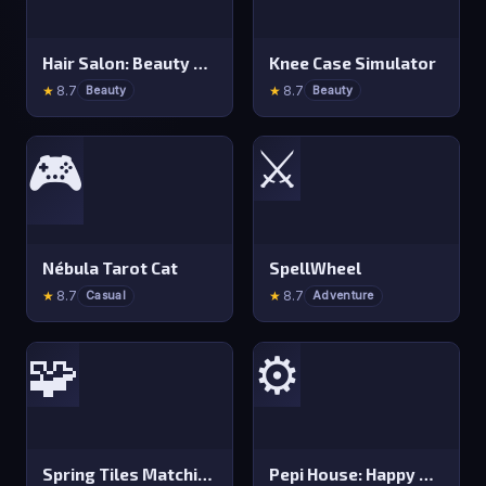
Hair Salon: Beauty Salon Game
Knee Case Simulator
★
8.7
★
8.7
Beauty
Beauty
⚔️
🎮
Nébula Tarot Cat
SpellWheel
★
8.7
★
8.7
Casual
Adventure
🧩
⚙️
Spring Tiles Matching
Pepi House: Happy Family