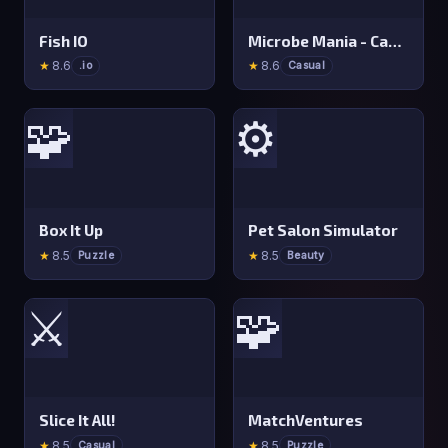
Fish IO
Microbe Mania - Cannon Strike
★
8.6
★
8.6
.io
Casual
🧩
⚙️
Box It Up
Pet Salon Simulator
★
8.5
★
8.5
Puzzle
Beauty
⚔️
🧩
Slice It All!
MatchVentures
★
8.5
★
8.5
Casual
Puzzle