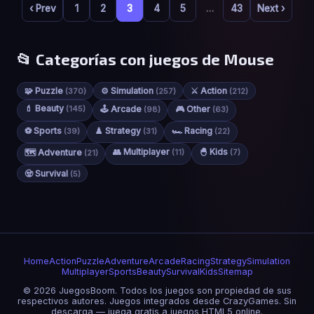
‹ Prev
1
2
3
4
5
…
43
Next ›
📂 Categorías con juegos de Mouse
🧩 Puzzle
⚙️ Simulation
⚔️ Action
(370)
(257)
(212)
💄 Beauty
(145)
🕹️ Arcade
🎮 Other
(98)
(63)
⚽ Sports
♟️ Strategy
🏎️ Racing
(39)
(31)
(22)
👥 Multiplayer
🐣 Kids
🗺️ Adventure
(11)
(7)
(21)
🧟 Survival
(5)
Home
Action
Puzzle
Adventure
Arcade
Racing
Strategy
Simulation
Multiplayer
Sports
Beauty
Survival
Kids
Sitemap
© 2026 JuegosBoom. Todos los juegos son propiedad de sus
respectivos autores. Juegos integrados desde CrazyGames. Sin
descarga — juega gratis a juegos HTML5 online.