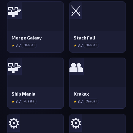
🧩
⚔️
Merge Galaxy
Stack Fall
★
8.7
★
8.7
Casual
Casual
🧩
👥
Ship Mania
Krakax
★
8.7
★
8.7
Puzzle
Casual
⚙️
⚙️