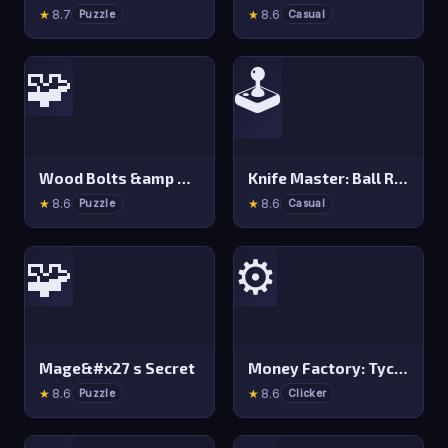
★
8.7
★
8.6
Puzzle
Casual
🧩
🕹️
Wood Bolts &amp Nuts Screw: Pin Puzzle
Knife Master: Ball Racing
★
8.6
★
8.6
Puzzle
Casual
🧩
⚙️
Mage&#x27 s Secret
Money Factory: Tycoon Idle Game
★
8.6
★
8.6
Puzzle
Clicker