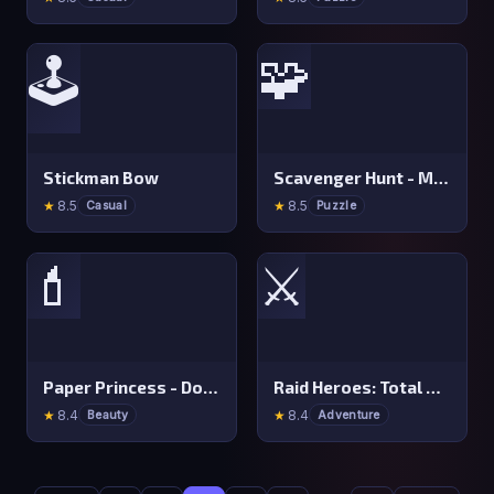
🧩
🕹️
Stickman Bow
Scavenger Hunt - Multiplayer
★
8.5
★
8.5
Casual
Puzzle
💄
⚔️
Paper Princess - Doll Dress Up
Raid Heroes: Total War
★
8.4
★
8.4
Beauty
Adventure