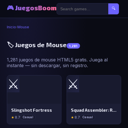
🎮 JuegosBoom
🔍
Inicio
›
Mouse
🏷️ Juegos de Mouse
1,281
1,281 juegos de mouse HTML5 gratis. Juega al
instante — sin descargar, sin registro.
⚔️
⚔️
Slingshot Fortress
Squad Assembler: Red vs Blue
★
8.7
★
8.7
Casual
Casual