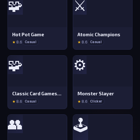
🧩
⚔️
Hot Pot Game
Atomic Champions
★
8.6
★
8.6
Casual
Casual
🧩
⚙️
Classic Card Games Collection
Monster Slayer
★
8.6
★
8.6
Casual
Clicker
👥
🕹️