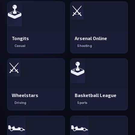
⚔️
🕹️
Tongits
Arsenal Online
Casual
Shooting
⚔️
🕹️
Wheelstars
Basketball League
Driving
Sports
🏎️
🏎️