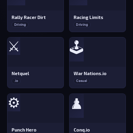
Rally Racer Dirt
Racing Limits
Driving
Driving
⚔️
🕹️
Netquel
War Nations.io
.io
Casual
⚙️
♟️
Punch Hero
Conq.io