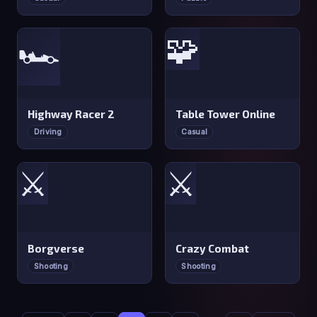
🧩
🏎️
Highway Racer 2
Table Tower Online
Driving
Casual
⚔️
⚔️
Borgverse
Crazy Combat
Shooting
Shooting