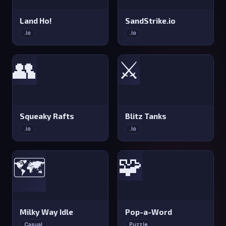
Land Ho!
SandStrike.io
.io
.io
👥
⚔️
Squeaky Rafts
Blitz Tanks
.io
.io
🧩
🗺️
Milky Way Idle
Pop-a-Word
Casual
Puzzle