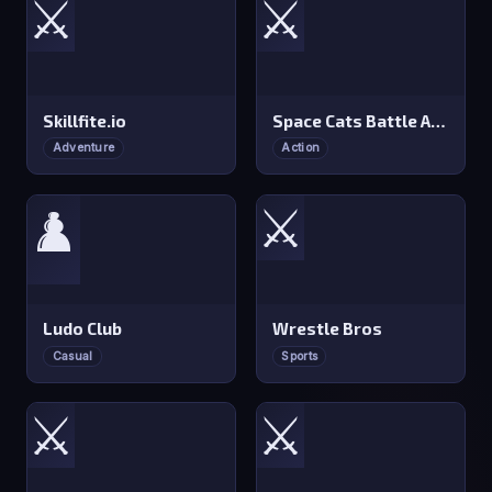
⚔️
⚔️
Skillfite.io
Space Cats Battle Arena
Adventure
Action
⚔️
♟️
Ludo Club
Wrestle Bros
Casual
Sports
⚔️
⚔️