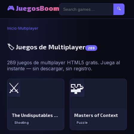
🎮 JuegosBoom
🔍
Inicio
›
Multiplayer
🏷️ Juegos de Multiplayer
289
289 juegos de multiplayer HTML5 gratis. Juega al
instante — sin descargar, sin registro.
⚔️
🧩
The Undisputables Online Multiplayer
Masters of Context
Shooting
Puzzle