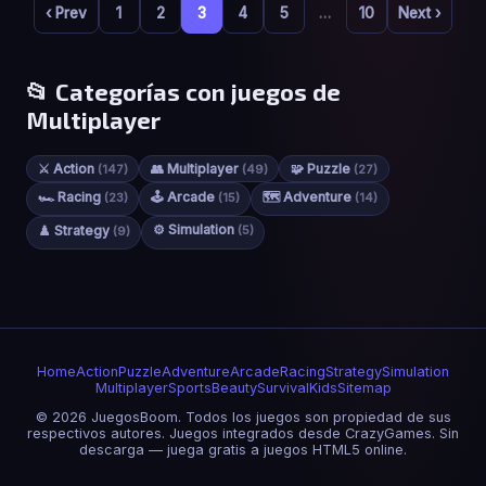
‹ Prev
1
2
3
4
5
…
10
Next ›
📂 Categorías con juegos de
Multiplayer
⚔️ Action
👥 Multiplayer
🧩 Puzzle
(147)
(49)
(27)
🏎️ Racing
🕹️ Arcade
🗺️ Adventure
(23)
(15)
(14)
⚙️ Simulation
♟️ Strategy
(5)
(9)
Home
Action
Puzzle
Adventure
Arcade
Racing
Strategy
Simulation
Multiplayer
Sports
Beauty
Survival
Kids
Sitemap
© 2026 JuegosBoom. Todos los juegos son propiedad de sus
respectivos autores. Juegos integrados desde CrazyGames. Sin
descarga — juega gratis a juegos HTML5 online.