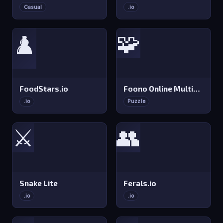
Casual
.io
🧩
♟️
FoodStars.io
Foono Online Multiplayer
.io
Puzzle
⚔️
👥
Snake Lite
Ferals.io
.io
.io