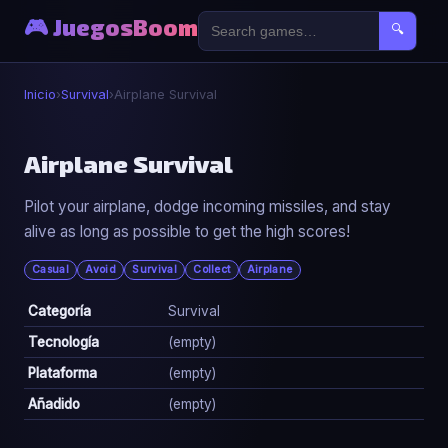
🎮 JuegosBoom
🔍
Inicio
›
Survival
›
Airplane Survival
🧟
Airplane Survival
Pilot your airplane, dodge incoming missiles, and stay
Airplane Survival
alive as long as possible to get the high scores!
▶ Jugar Ahora
Casual
Avoid
Survival
Collect
Airplane
Categoría
Survival
Tecnología
(empty)
Plataforma
(empty)
Añadido
(empty)