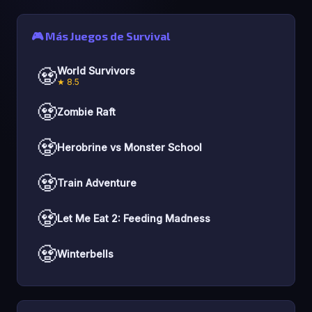
🎮 Más Juegos de Survival
🧟
World Survivors
★ 8.5
🧟
Zombie Raft
🧟
Herobrine vs Monster School
🧟
Train Adventure
🧟
Let Me Eat 2: Feeding Madness
🧟
Winterbells