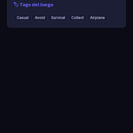
🏷️ Tags del Juego
Casual
Avoid
Survival
Collect
Airplane