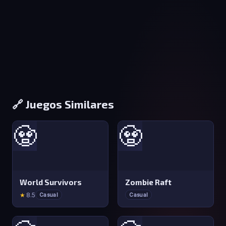
🔗 Juegos Similares
🧟
🧟
World Survivors
Zombie Raft
★
8.5
Casual
Casual