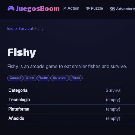
🎮 JuegosBoom
⚔️ Action
🧩 Puzzle
🗺️ Adventure
Inicio
›
Survival
›
Fishy
🧟
Fishy
Fishy
Fishy is an arcade game to eat smaller fishes and survive.
▶ Jugar Ahora
Casual
Grow
Water
Survival
Flash
Categoría
Survival
Tecnología
(empty)
Plataforma
(empty)
Añadido
(empty)