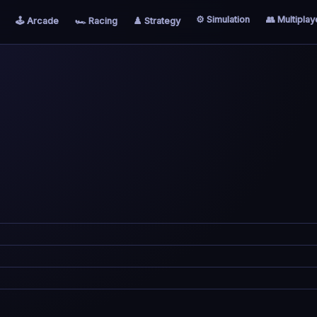
⚙️ Simulation
👥 Multiplay
🕹️ Arcade
🏎️ Racing
♟️ Strategy