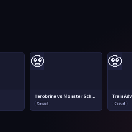
🧟
🧟
Herobrine vs Monster School
Train Ad
Casual
Casual