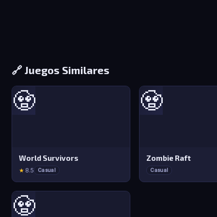
🔗 Juegos Similares
🧟
🧟
World Survivors
Zombie Raft
★
8.5
Casual
Casual
🧟