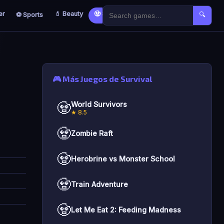
er
💄 Beauty
🧟 Survival
🐣 Kids
⚽ Sports
🔍
🎮 Más Juegos de Survival
🧟
World Survivors
★ 8.5
🧟
Zombie Raft
🧟
Herobrine vs Monster School
🧟
Train Adventure
🧟
Let Me Eat 2: Feeding Madness