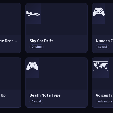
🏎️
🎮
Fantasy Avatar Anime Dress Up
Sky Car Drift
Nanaca C
Driving
Casual
🎮
🗺️
 Up
Death Note Type
Voices f
Casual
Adventure