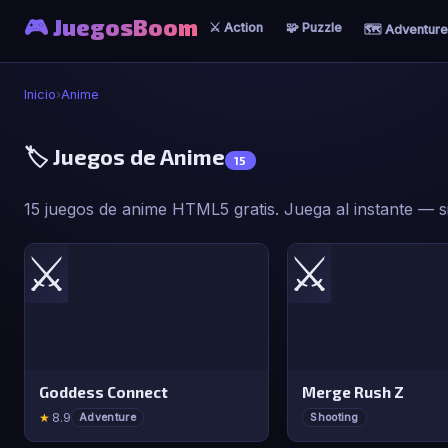
🎮 JuegosBoom
⚔️ Action
🧩 Puzzle
🗺️ Adventure
Inicio
›
Anime
🏷️ Juegos de Anime
15
15 juegos de anime HTML5 gratis. Juega al instante — si
⚔️
⚔️
Goddess Connect
Merge Rush Z
★
8.9
Adventure
Shooting