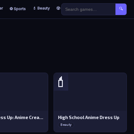
er
💄 Beauty
🧟 Survival
🐣 Kids
⚽ Sports
🔍
💄
Furry Dress Up: Anime Creator
High School Anime Dress Up
Beauty