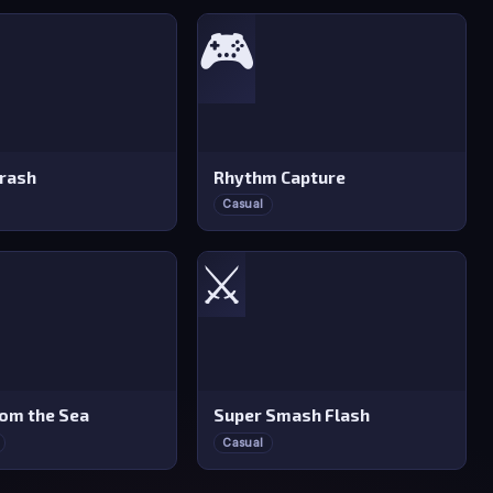
🎮
rash
Rhythm Capture
Casual
⚔️
rom the Sea
Super Smash Flash
Casual