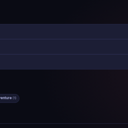
venture
(1)