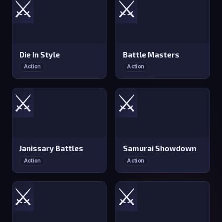
⚔️
⚔️
Die In Style
Battle Masters
Action
Action
⚔️
⚔️
Janissary Battles
Samurai Showdown
Action
Action
⚔️
⚔️