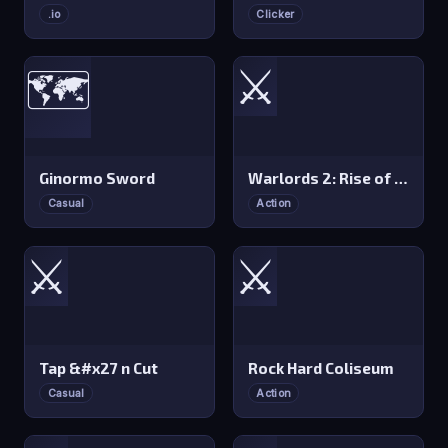
.io
Clicker
⚔️
🗺️
Ginormo Sword
Warlords 2: Rise of Demons
Casual
Action
⚔️
⚔️
Tap &#x27 n Cut
Rock Hard Coliseum
Casual
Action