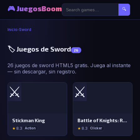
🎮 JuegosBoom
🔍
Inicio
›
Sword
🏷️ Juegos de Sword
26
26 juegos de sword HTML5 gratis. Juega al instante
— sin descargar, sin registro.
⚔️
⚔️
Stickman King
Battle of Knights: Robby and Dragons
★
8.3
★
8.3
Action
Clicker