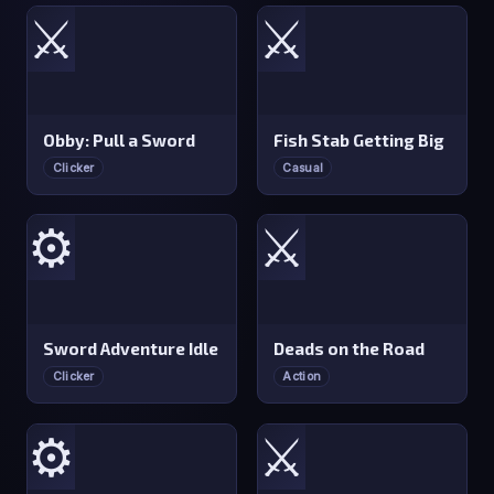
⚔️
⚔️
Obby: Pull a Sword
Fish Stab Getting Big
Clicker
Casual
⚙️
⚔️
Sword Adventure Idle
Deads on the Road
Clicker
Action
⚙️
⚔️