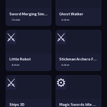
Sword Merging Simulator
Ghost Walker
Clicker
Action
⚔️
⚔️
Little Robot
Stickman Archero Fight
Action
Action
⚔️
⚙️
Ships 3D
Magic Swords Idle RPG