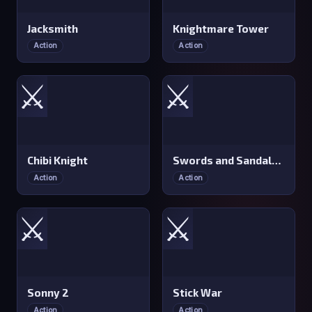
Jacksmith
Knightmare Tower
Action
Action
⚔️
⚔️
Chibi Knight
Swords and Sandals 2
Action
Action
⚔️
⚔️
Sonny 2
Stick War
Action
Action