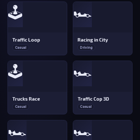
🕹️
🏎️
Traffic Loop
Racing in City
Casual
Driving
🕹️
🏎️
Trucks Race
Traffic Cop 3D
Casual
Casual
🏎️
🏎️