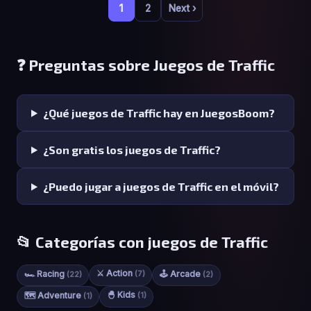
1
2
Next ›
❓ Preguntas sobre Juegos de Traffic
¿Qué juegos de Traffic hay en JuegosBoom?
¿Son gratis los juegos de Traffic?
¿Puedo jugar a juegos de Traffic en el móvil?
📂 Categorías con juegos de Traffic
⚔️ Action
🏎️ Racing
(7)
🕹️ Arcade
(22)
(2)
🐣 Kids
🗺️ Adventure
(1)
(1)