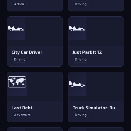
Action
Driving
🏎️
🏎️
City Car Driver
Just Park It 12
Driving
Driving
🗺️
🏎️
Last Debt
Truck Simulator: Russia
Adventure
Driving