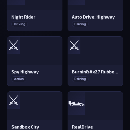
Night Rider
Auto Drive: Highway
Driving
Driving
⚔️
⚔️
Spy Highway
Burnin&#x27 Rubber Crash n&#x27 Burn
Action
Driving
⚔️
🏎️
Sandbox City
RealDrive