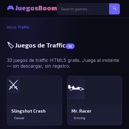
🎮 JuegosBoom
🔍
Inicio
›
Traffic
🏷️ Juegos de Traffic
33
33 juegos de traffic HTML5 gratis. Juega al instante
— sin descargar, sin registro.
⚔️
🏎️
Slingshot Crash
Mr. Racer
Casual
Driving