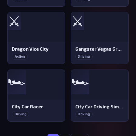
⚔️
⚔️
Dragon Vice City
Gangster Vegas Grand City
Action
Driving
🏎️
🏎️
City Car Racer
City Car Driving Simulator 3
Driving
Driving