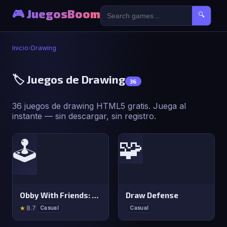
🎮 JuegosBoom
🔍
Inicio
›
Drawing
🏷️ Juegos de Drawing
36
36 juegos de drawing HTML5 gratis. Juega al
instante — sin descargar, sin registro.
🧩
🕹️
Obby With Friends: Draw and Jump
Draw Defense
★
8.7
Casual
Casual