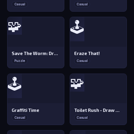
Casual
Casual
🧩
🕹️
Save The Worm: Draw Puzzle
Eraze That!
Puzzle
Casual
🧩
🕹️
Graffiti Time
Toilet Rush - Draw Puzzle
Casual
Casual