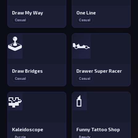
Draw My Way
One Line
Casual
Casual
🕹️
🏎️
Draw Bridges
Drawer Super Racer
Casual
Casual
🧩
💄
Kaleidoscope
Funny Tattoo Shop
Puzzle
Beauty