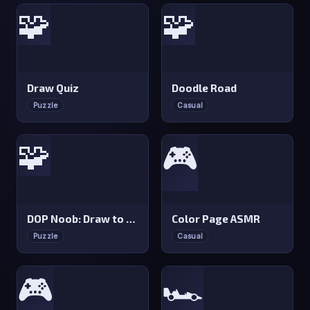
🧩
🧩
Draw Quiz
Doodle Road
Puzzle
Casual
🧩
🎮
DOP Noob: Draw to Save
Color Page ASMR
Puzzle
Casual
🎮
🏎️