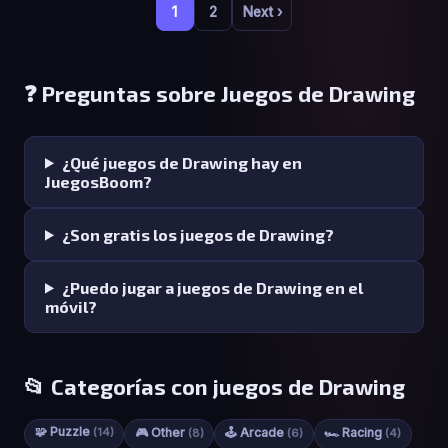
1
2
Next ›
❓ Preguntas sobre Juegos de Drawing
¿Qué juegos de Drawing hay en
JuegosBoom?
¿Son gratis los juegos de Drawing?
¿Puedo jugar a juegos de Drawing en el
móvil?
📂 Categorías con juegos de Drawing
🧩 Puzzle
(14)
🎮 Other
🕹️ Arcade
🏎️ Racing
(8)
(6)
(4)