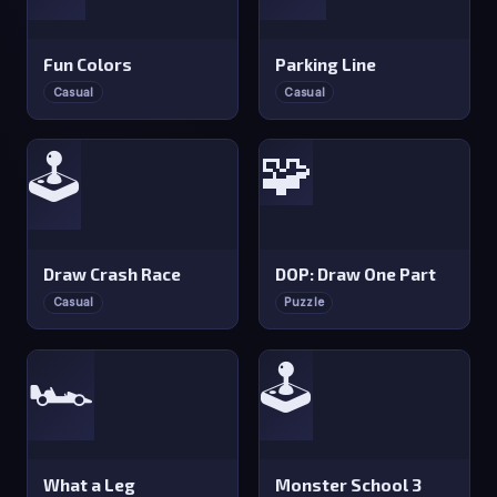
Fun Colors
Parking Line
Casual
Casual
🧩
🕹️
Draw Crash Race
DOP: Draw One Part
Casual
Puzzle
🏎️
🕹️
What a Leg
Monster School 3