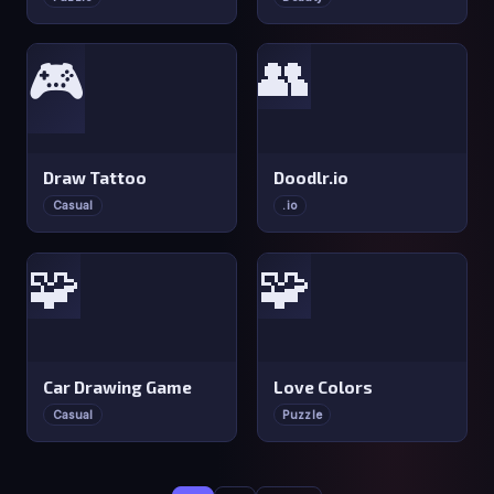
👥
🎮
Draw Tattoo
Doodlr.io
Casual
.io
🧩
🧩
Car Drawing Game
Love Colors
Casual
Puzzle